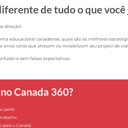
iferente de tudo o que você 
e direção!
ema educacional canadense, quais são as melhores estratégi
r erros caros que atrasam ou inviabilizam seu projeto de vi
nfusão e sem falsas expectativas.
r no Canada 360?
 perfil.
trabalho.
 para o Canadá.