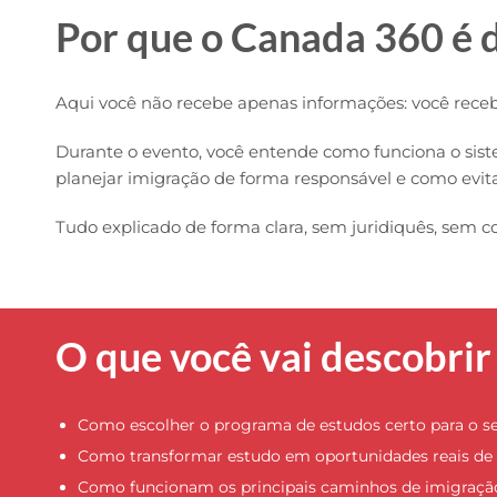
Por que o Canada 360 é d
Aqui você não recebe apenas informações: você receb
Durante o evento, você entende como funciona o sist
planejar imigração de forma responsável e como evita
Tudo explicado de forma clara, sem juridiquês, sem co
O que você vai descobri
Como escolher o programa de estudos certo para o seu
Como transformar estudo em oportunidades reais de 
Como funcionam os principais caminhos de imigração