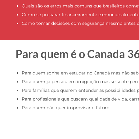
Quais são os erros mais comuns que brasileiros come
Como se preparar financeiramente e emocionalmente
Como tomar decisões com segurança mesmo antes de 
Para quem é o Canada 3
Para quem sonha em estudar no Canadá mas não sab
Para quem já pensou em imigração mas se sente perd
Para famílias que querem entender as possibilidades p
Para profissionais que buscam qualidade de vida, carre
Para quem não quer improvisar o futuro.