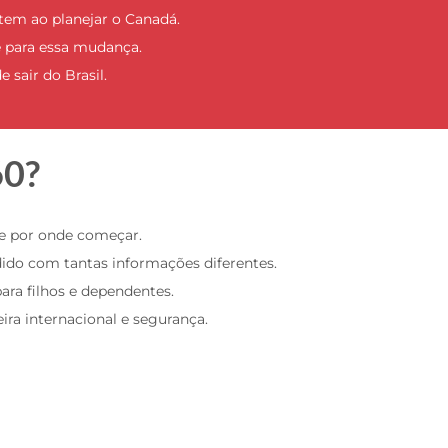
tem ao planejar o Canadá.
 para essa mudança.
sair do Brasil.
60?
e por onde começar.
ido com tantas informações diferentes.
ara filhos e dependentes.
ira internacional e segurança.